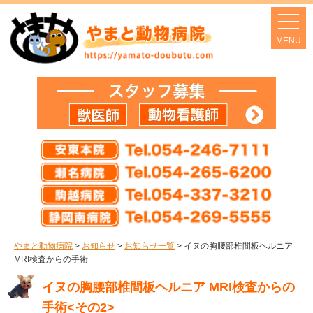
やまと動物病院
>
お知らせ
>
お知らせ一覧
>
イヌの胸腰部椎間板ヘルニア
MRI検査からの手術
イヌの胸腰部椎間板ヘルニア MRI検査からの
手術<その2>