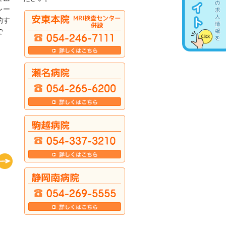
レー
的す
で