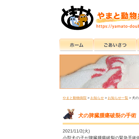
やまと動物病院
>
お知らせ
>
お知らせ一覧
>
犬の
犬の脾臓腫瘍破裂の手術
2021/11/2(火)
小型犬の子が脾臓腫瘍破裂の緊急手術