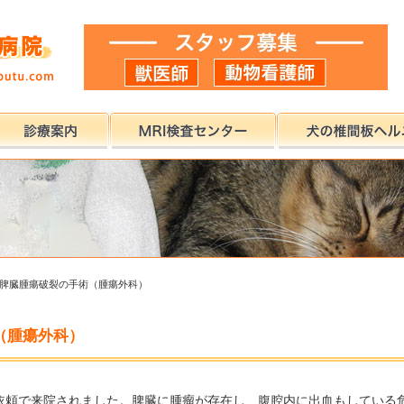
脾臓腫瘍破裂の手術（腫瘍外科）
（腫瘍外科）
依頼で来院されました。脾臓に腫瘤が存在し、腹腔内に出血もしている