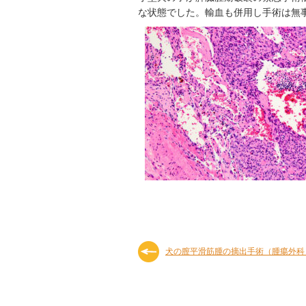
な状態でした。輸血も併用し手術は無
犬の膣平滑筋腫の摘出手術（腫瘍外科