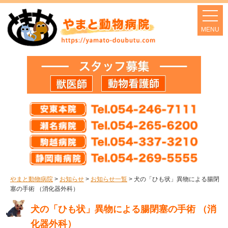
やまと動物病院
>
お知らせ
>
お知らせ一覧
>
犬の「ひも状」異物による腸閉
塞の手術 （消化器外科）
犬の「ひも状」異物による腸閉塞の手術 （消
化器外科）