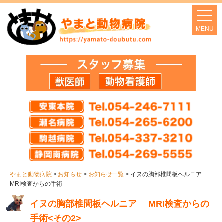
やまと動物病院
>
お知らせ
>
お知らせ一覧
>
イヌの胸部椎間板ヘルニア
MRI検査からの手術
イヌの胸部椎間板ヘルニア MRI検査からの
手術<その2>