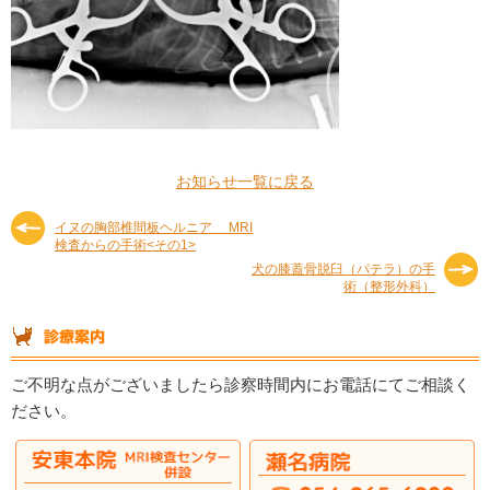
お知らせ一覧に戻る
イヌの胸部椎間板ヘルニア MRI
検査からの手術<その1>
犬の膝蓋骨脱臼（パテラ）の手
術（整形外科）
ご不明な点がございましたら診察時間内にお電話にてご相談く
ださい。