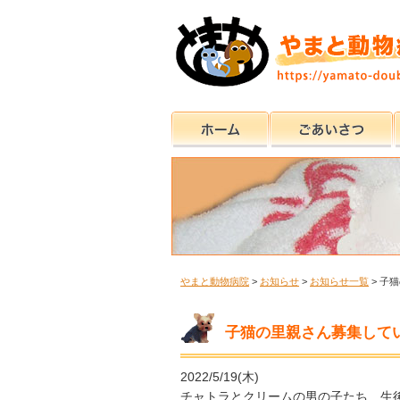
やまと動物病院
>
お知らせ
>
お知らせ一覧
>
子猫
子猫の里親さん募集してい
2022/5/19(木)
チャトラとクリームの男の子たち 生