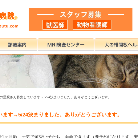
の里親さん募集しています→5/24決まりました。ありがとうございます。
ます→5/24決まりました。ありがとうございます。
後1ヶ月齢 元気で可愛い子たち 面会できます（要予約になります。