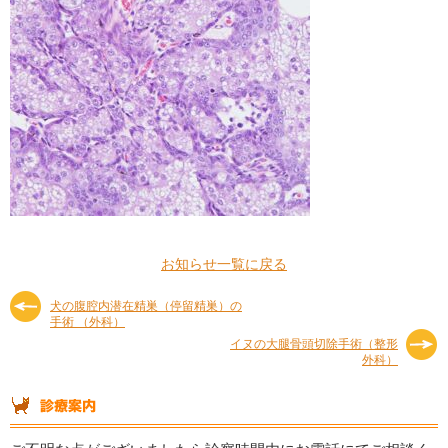
お知らせ一覧に戻る
犬の腹腔内潜在精巣（停留精巣）の
手術 （外科）
イヌの大腿骨頭切除手術（整形
外科）