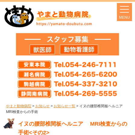
やまと動物病院
>
お知らせ
>
お知らせ一覧
>
イヌの腰部椎間板ヘルニア
MRI検査からの手術
イヌの腰部椎間板ヘルニア MRI検査からの
手術<その2>