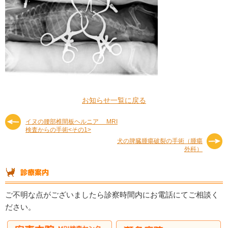
お知らせ一覧に戻る
イヌの腰部椎間板ヘルニア MRI
検査からの手術<その1>
犬の脾臓腫瘍破裂の手術（腫瘍
外科）
ご不明な点がございましたら診察時間内にお電話にてご相談く
ださい。