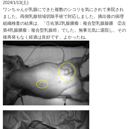
2024/1/13(土)
ワンちゃんが乳腺にできた複数のシコリを気にされて来院され
ました。両側乳腺領域切除手術で対応しました。摘出後の病理
組織検査の結果は、「①右第2乳腺腫瘤：複合型乳腺腺腫 ②左
第4乳腺腫瘤：複合型乳腺癌」でした。無事元気に退院し、その
後再発もなく経過は良好です。よかったね。