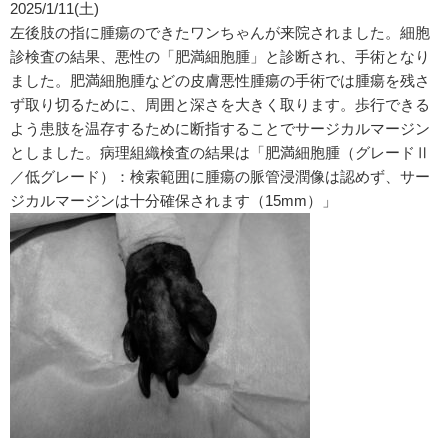
2025/1/11(土)
左後肢の指に腫瘍のできたワンちゃんが来院されました。細胞
診検査の結果、悪性の「肥満細胞腫」と診断され、手術となり
ました。肥満細胞腫などの皮膚悪性腫瘍の手術では腫瘍を残さ
ず取り切るために、周囲と深さを大きく取ります。歩行できる
よう患肢を温存するために断指することでサージカルマージン
としました。病理組織検査の結果は「肥満細胞腫（グレードⅡ
／低グレード）：検索範囲に腫瘍の脈管浸潤像は認めず、サー
ジカルマージンは十分確保されます（15mm）」