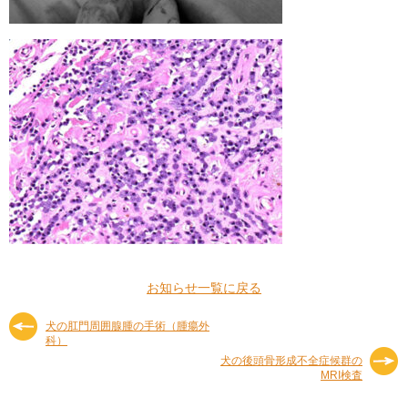
お知らせ一覧に戻る
犬の肛門周囲腺腫の手術（腫瘍外
科）
犬の後頭骨形成不全症候群の
MRI検査