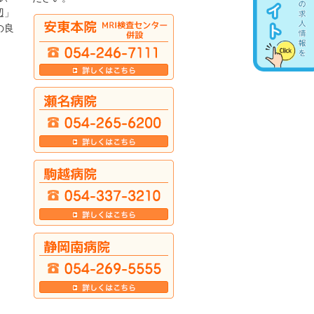
辺」
の良