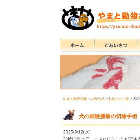
やまと動物病院
>
お知らせ
>
お知らせ一覧
>
犬の
犬の眼瞼腫瘤の切除手術
2025/3/12(水)
加齢に伴って、まぶたにシコリができ