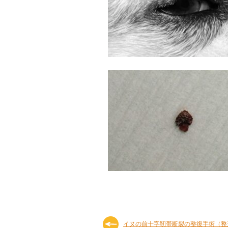
イヌの前十字靭帯断裂の整復手術（整