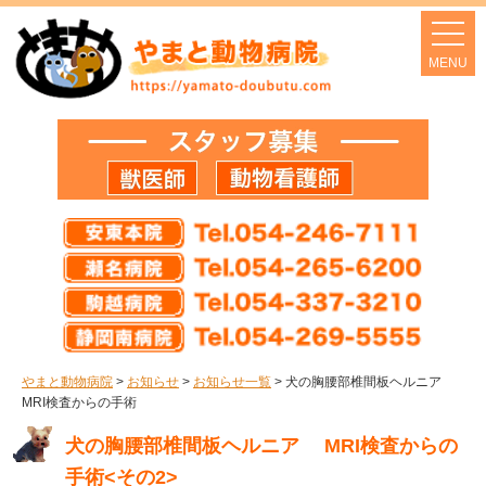
やまと動物病院
>
お知らせ
>
お知らせ一覧
>
犬の胸腰部椎間板ヘルニア
MRI検査からの手術
犬の胸腰部椎間板ヘルニア MRI検査からの
手術<その2>