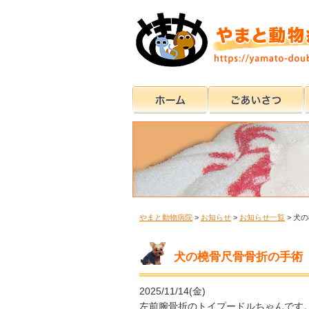
やまと動物病院
>
お知らせ
>
お知らせ一覧
>
犬の
犬の橈骨尺骨骨折の手術
2025/11/14(金)
左前腕骨折のトイプードルちゃんです