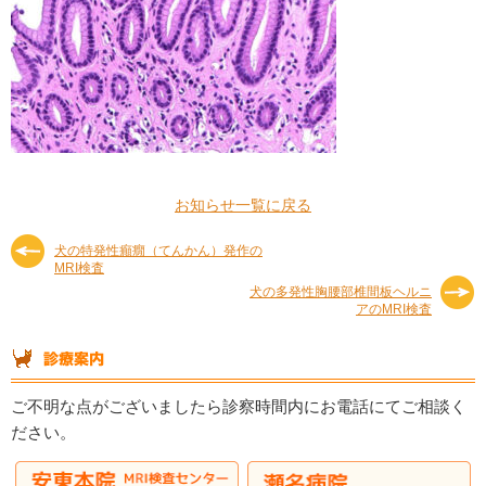
お知らせ一覧に戻る
犬の特発性癲癇（てんかん）発作の
MRI検査
犬の多発性胸腰部椎間板ヘルニ
アのMRI検査
ご不明な点がございましたら診察時間内にお電話にてご相談く
ださい。