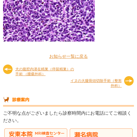
お知らせ一覧に戻る
犬の腹腔内潜在精巣（停留精巣）の
手術 （腫瘍外科）
イヌの大腿骨頭切除手術（整形
外科）
ご不明な点がございましたら診察時間内にお電話にてご相談く
ださい。