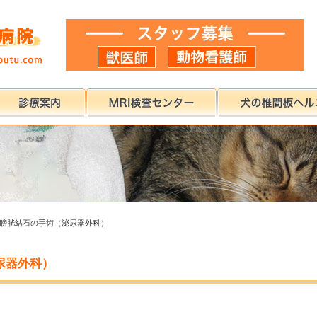
膀胱結石の手術（泌尿器外科）
尿器外科）