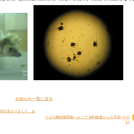
お知らせ一覧に戻る
9/10決まりました。あ
イヌの胸部椎間板ヘルニア MRI検査からの手術<その
1>