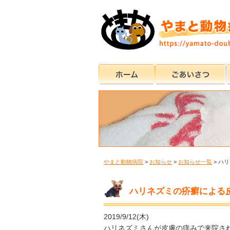
やまと動物病院
>
お知らせ
>
お知らせ一覧
>
ハリ
ハリネズミの疥癬による
2019/9/12(木)
ハリネズミさんが皮膚の痒みで来院さ