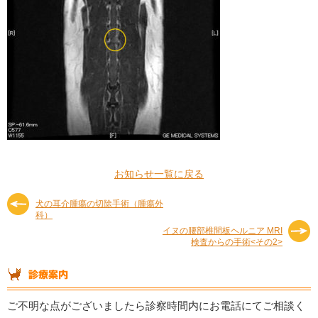
お知らせ一覧に戻る
犬の耳介腫瘍の切除手術（腫瘍外
科）
イヌの腰部椎間板ヘルニア MRI
検査からの手術<その2>
ご不明な点がございましたら診察時間内にお電話にてご相談く