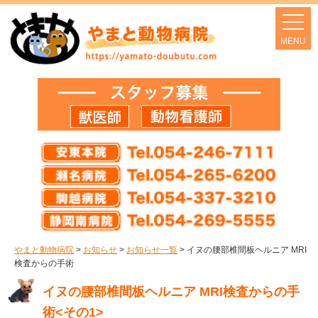
やまと動物病院
>
お知らせ
>
お知らせ一覧
>
イヌの腰部椎間板ヘルニア MRI
検査からの手術
イヌの腰部椎間板ヘルニア MRI検査からの手
術<その1>