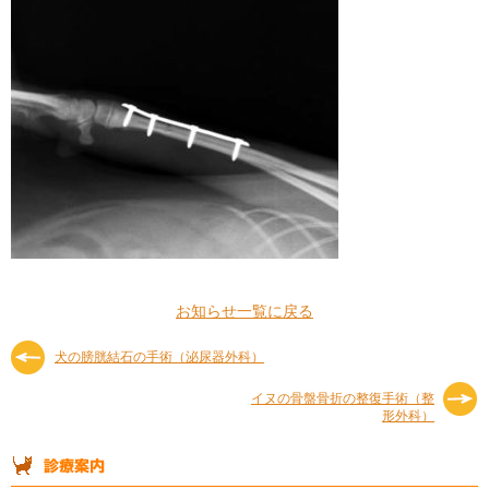
お知らせ一覧に戻る
犬の膀胱結石の手術（泌尿器外科）
イヌの骨盤骨折の整復手術（整
形外科）