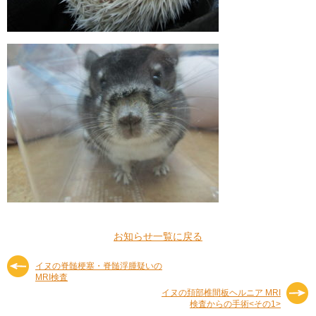
お知らせ一覧に戻る
イヌの脊髄梗塞・脊髄浮腫疑いの
MRI検査
イヌの頚部椎間板ヘルニア MRI
検査からの手術<その1>