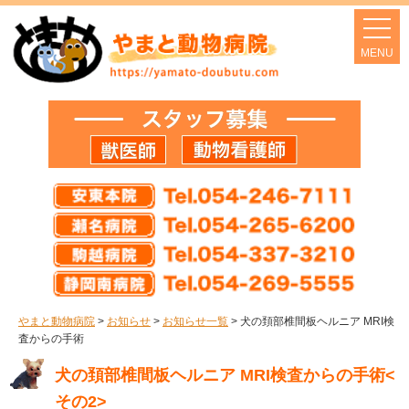
やまと動物病院
>
お知らせ
>
お知らせ一覧
>
犬の頚部椎間板ヘルニア MRI検
査からの手術
犬の頚部椎間板ヘルニア MRI検査からの手術<
その2>