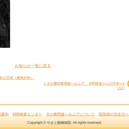
お知らせ一覧に戻る
折の手術（整形外科）
イヌの腰部椎間板ヘルニア MRI検査からの手術<そ
の2>
療案内
MRI検査センター
犬の椎間板ヘルニアについて
獣医師の先生方へ
Copyright © やまと動物病院. All rights reserved.