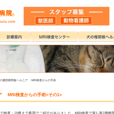
の腰部椎間板ヘルニア MRI検査からの手術
 MRI検査からの手術<その1>
で検査・治療まで希望でご紹介がありました。MRI検査で第1-第2腰椎