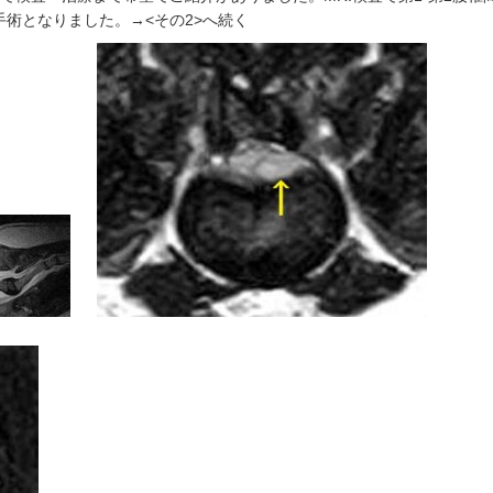
術となりました。→<その2>へ続く