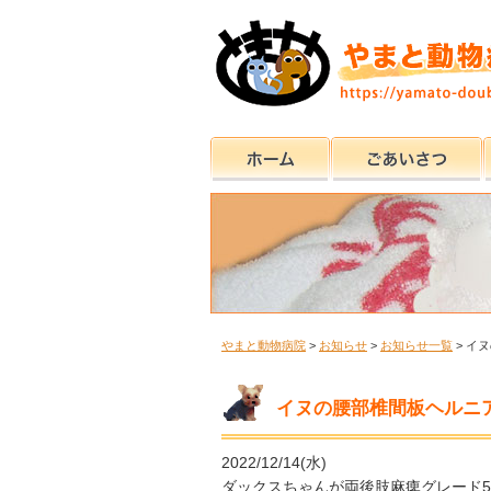
やまと動物病院
>
お知らせ
>
お知らせ一覧
>
イヌ
イヌの腰部椎間板ヘルニア
2022/12/14(水)
ダックスちゃんが両後肢麻痺グレード5