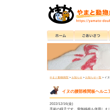
やまと動物病院
>
お知らせ
>
お知らせ一覧
>
イヌ
イヌの腰部椎間板ヘルニア
2022/12/16(金)
手術の様子です。骨髄移植も併用しま