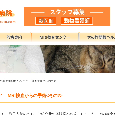
の腰部椎間板ヘルニア MRI検査からの手術
 MRI検査からの手術<その2>
した。数日入院ののち、ご紹介元の病院様へお返ししました。その後徐